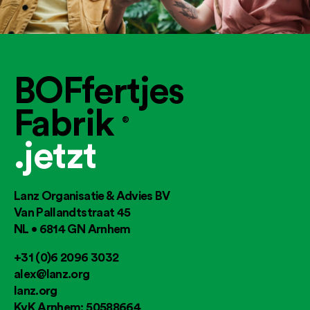
BOFfertjes
Fabrik
®
.jetzt
Lanz Organisatie & Advies BV
Van Pallandtstraat 45
NL • 6814 GN Arnhem
+31 (0)6 2096 3032
alex@lanz.org
lanz.org
KvK Arnhem: 50588664