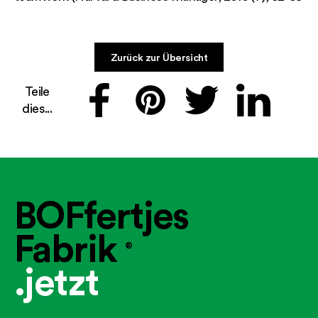
Zurück zur Übersicht
Teile
dies...
BOFfertjes
Fabrik
®
.jetzt