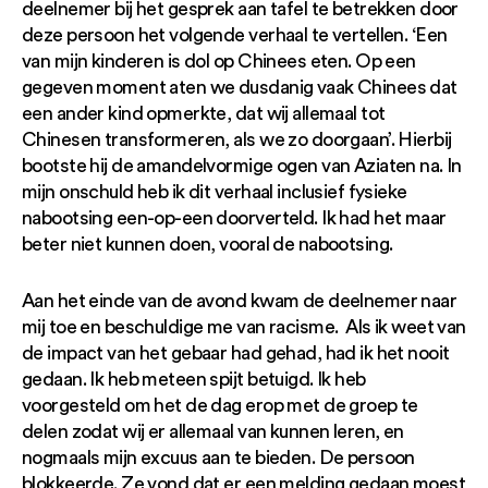
deelnemer bij het gesprek aan tafel te betrekken door
deze persoon het volgende verhaal te vertellen. ‘Een
van mijn kinderen is dol op Chinees eten. Op een
gegeven moment aten we dusdanig vaak Chinees dat
een ander kind opmerkte, dat wij allemaal tot
Chinesen transformeren, als we zo doorgaan’. Hierbij
bootste hij de amandelvormige ogen van Aziaten na. In
mijn onschuld heb ik dit verhaal inclusief fysieke
nabootsing een-op-een doorverteld. Ik had het maar
beter niet kunnen doen, vooral de nabootsing.
Aan het einde van de avond kwam de deelnemer naar
mij toe en beschuldige me van racisme. Als ik weet van
de impact van het gebaar had gehad, had ik het nooit
gedaan. Ik heb meteen spijt betuigd. Ik heb
voorgesteld om het de dag erop met de groep te
delen zodat wij er allemaal van kunnen leren, en
nogmaals mijn excuus aan te bieden. De persoon
blokkeerde. Ze vond dat er een melding gedaan moest