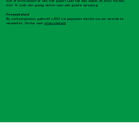
niet of functioneert er iets niet goed? Laat het dan weten en stuur me een
mail. Ik zoek dan graag samen naar een goede oplossing.
Privacybeleid
Bij contactopname gebruikt LANZ uw gegevens slechts om uw verzoek te
verwerken. Verder naar
privacybeleid