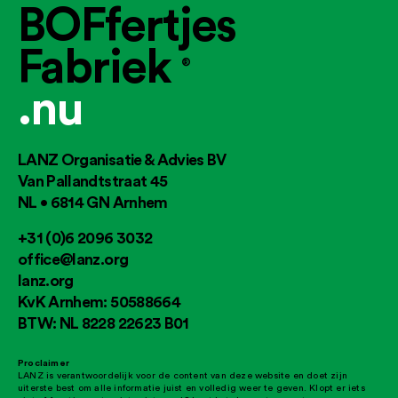
BOFfertjes
Fabriek
®
.nu
LANZ Organisatie & Advies BV
Van Pallandtstraat 45
NL • 6814 GN Arnhem
+31 (0)6 2096 3032
office@lanz.org
lanz.org
KvK Arnhem: 50588664
BTW: NL 8228 22623 B01
Proclaimer
LANZ is verantwoordelijk voor de content van deze website en doet zijn
uiterste best om alle informatie juist en volledig weer te geven. Klopt er iets