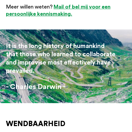
Mail of bel mij voor een
Meer willen weten?
persoonlijke kennismaking.
It is the long history of humankind
that those who learned to collaborate
and improvise most effectively have
prevailed.
Charles Darwin
WENDBAARHEID