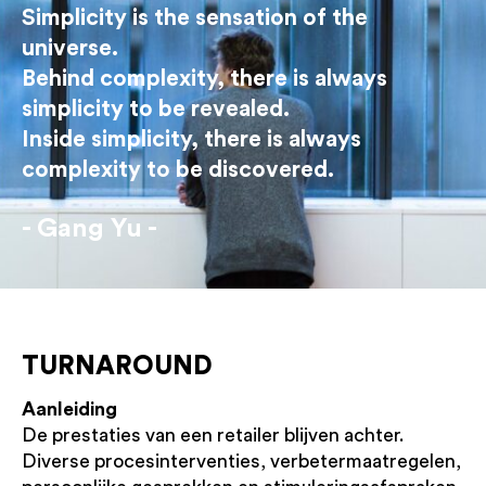
Simplicity is the sensation of the
universe.
Behind complexity, there is always
simplicity to be revealed.
Inside simplicity, there is always
complexity to be discovered.
Gang Yu
TURNAROUND
Aanleiding
De prestaties van een retailer blijven achter.
Diverse procesinterventies, verbetermaatregelen,