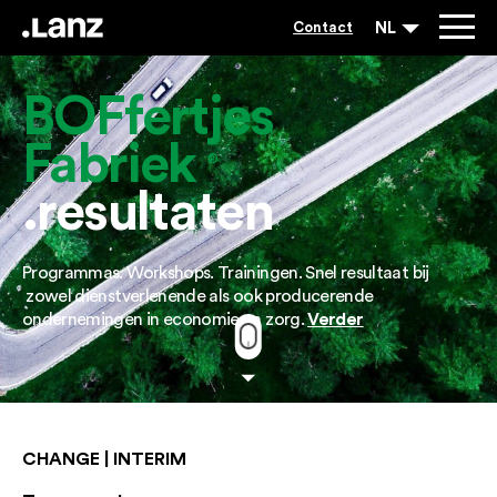
NL
Contact
BOFfertjes
Fabriek
®
.resultaten
Programmas. Workshops. Trainingen. Snel resultaat bij
zowel dienstverlenende als ook producerende
Verder
ondernemingen in economie en zorg.
CHANGE | INTERIM