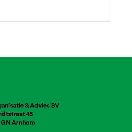
anisatie & Advies BV
ndtstraat 45
4 GN Arnhem