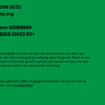
2096 3032
nz.org
em: 50588664
8228 22623 B01
woordelijk voor de content van deze website en doet zijn
m alle informatie juist en volledig weer te geven. Klopt er iets
oneert er iets niet goed? Laat het dan weten en stuur me een
dan graag samen naar een goede oplossing.
name gebruikt LANZ uw gegevens slechts om uw verzoek te
rder naar
privacybeleid