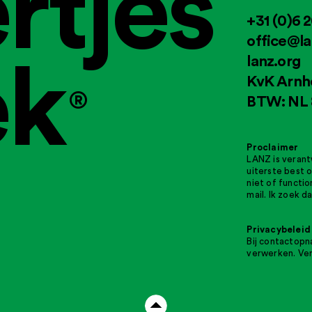
rtjes
+31 (0)6 
office@la
ek
lanz.org
KvK Arnh
®
BTW: NL 
Proclaimer
LANZ is verant
uiterste best o
niet of functi
mail. Ik zoek 
Privacybeleid
Bij contactop
verwerken. Ve