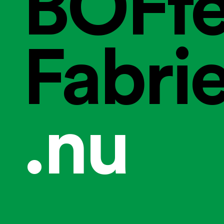
BOFfe
Fabri
.nu