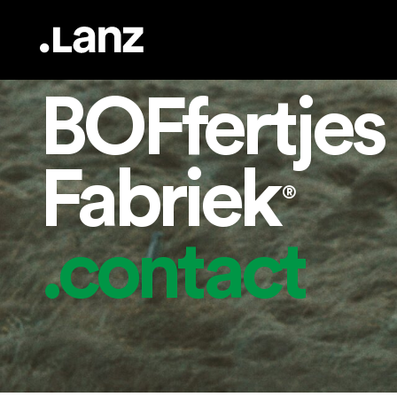
BOFfertjes
Fabriek
®
.contact