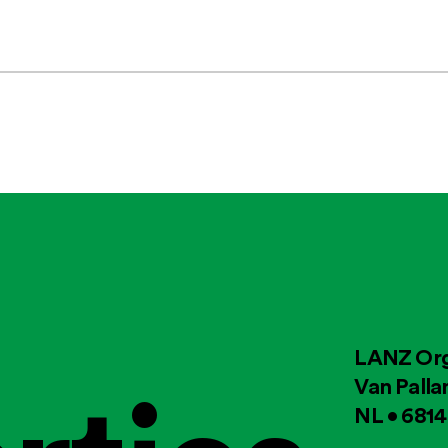
LANZ Org
Van Palla
NL • 681