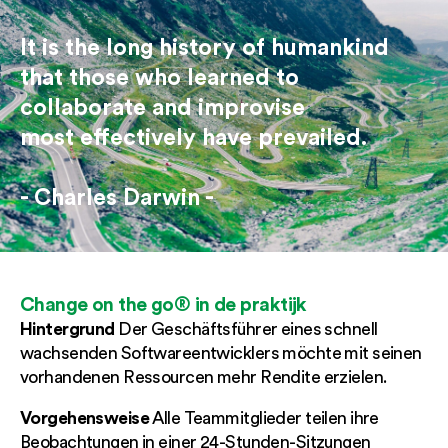
It is the long history of humankind
that those who learned to
collaborate and improvise
most effectively have prevailed.
- Charles Darwin -
Change on the go® in de praktijk
Hintergrund
Der Geschäftsführer eines schnell
wachsenden Softwareentwicklers möchte mit seinen
vorhandenen Ressourcen mehr Rendite erzielen.
Vorgehensweise
Alle Teammitglieder teilen ihre
Beobachtungen in einer 24-Stunden-Sitzungen