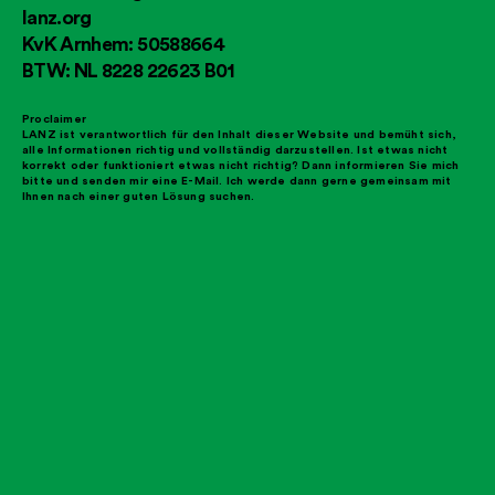
lanz.org
KvK Arnhem: 50588664
BTW: NL 8228 22623 B01
Proclaimer
LANZ ist verantwortlich für den Inhalt dieser Website und bemüht sich,
alle Informationen richtig und vollständig darzustellen. Ist etwas nicht
korrekt oder funktioniert etwas nicht richtig? Dann informieren Sie mich
bitte und senden mir eine E-Mail. Ich werde dann gerne gemeinsam mit
Ihnen nach einer guten Lösung suchen.