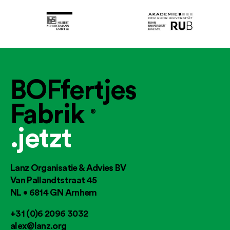
BOFfertjes
Fabrik
®
.jetzt
Lanz Organisatie & Advies BV
Van Pallandtstraat 45
NL • 6814 GN Arnhem
+31 (0)6 2096 3032
alex@lanz.org