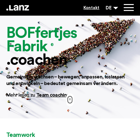
DE
Kontakt
BOFfertjes
Fabrik
®
.coachen
Gemeinsam wachsen – bewegen, anpassen, loslassen
und entwickeln – bedeutet gemeinsam verändern.
Team coaching
Mehr lesen zu
Teamwork