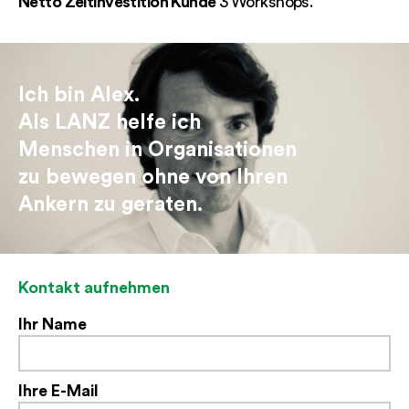
Netto Zeitinvestition Kunde
3 Workshops.
Ich bin Alex.
Als LANZ helfe ich
Menschen in Organisationen
zu bewegen ohne von Ihren
Ankern zu geraten.
Kontakt aufnehmen
Ihr Name
Ihre E-Mail