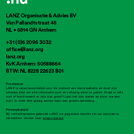
LANZ Organisatie & Advies BV
Van Pallandtstraat 45
NL • 6814 GN Arnhem
+31 (0)6 2096 3032
office@lanz.org
lanz.org
KvK Arnhem: 50588664
BTW: NL 8228 22623 B01
Proclaimer
LANZ is verantwoordelijk voor de content van deze website en doet zijn
uiterste best om alle informatie juist en volledig weer te geven. Klopt er iets
niet of functioneert er iets niet goed? Laat het dan weten en stuur me een
mail. Ik zoek dan graag samen naar een goede oplossing.
Privacybeleid
Bij contactopname gebruikt LANZ uw gegevens slechts om uw verzoek te
verwerken. Verder naar
privacybeleid