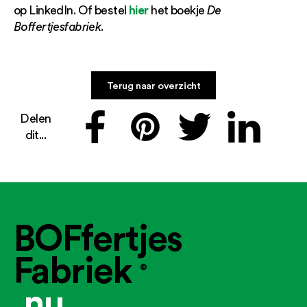
hier
op LinkedIn. Of bestel
het boekje
De
Boffertjesfabriek
.
Terug naar overzicht
Delen
dit...
BOFfertjes
Fabriek
®
.nu