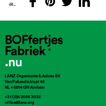
dit...
BOFfertjes
Fabriek
®
.nu
LANZ Organisatie & Advies BV
Van Pallandtstraat 45
NL • 6814 GN Arnhem
+31 (0)6 2096 3032
office@lanz.org