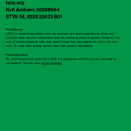
lanz.org
KvK Arnhem: 50588664
BTW: NL 8228 22623 B01
Proclaimer
LANZ is verantwoordelijk voor de content van deze website en doet zijn
uiterste best om alle informatie juist en volledig weer te geven. Klopt er iets
niet of functioneert er iets niet goed? Laat het dan weten en stuur me een
mail. Ik zoek dan graag samen naar een goede oplossing.
Privacybeleid
Bij contactopname gebruikt LANZ uw gegevens slechts om uw verzoek te
verwerken. Verder naar
privacybeleid