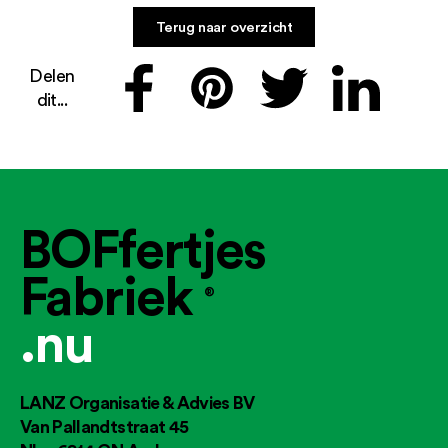
Terug naar overzicht
Delen
dit...
BOFfertjes
Fabriek
®
.nu
LANZ Organisatie & Advies BV
Van Pallandtstraat 45