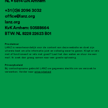
NL • 6814 GN Arnhem
+31 (0)6 2096 3032
office@lanz.org
lanz.org
KvK Arnhem: 50588664
BTW: NL 8228 22623 B01
Proclaimer
LANZ is verantwoordelijk voor de content van deze website en doet zijn
uiterste best om alle informatie juist en volledig weer te geven. Klopt er iets
niet of functioneert er iets niet goed? Laat het dan weten en stuur me een
mail. Ik zoek dan graag samen naar een goede oplossing.
Privacybeleid
Bij contactopname gebruikt LANZ uw gegevens slechts om uw verzoek te
verwerken. Verder naar
privacybeleid