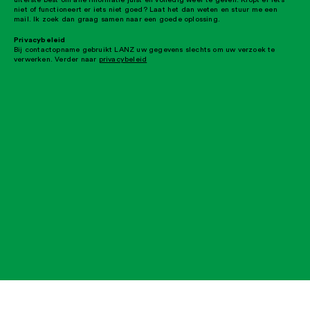
niet of functioneert er iets niet goed? Laat het dan weten en stuur me een
mail. Ik zoek dan graag samen naar een goede oplossing.
Privacybeleid
Bij contactopname gebruikt LANZ uw gegevens slechts om uw verzoek te
verwerken. Verder naar
privacybeleid