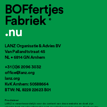
BOFfertjes
Fabriek
®
.nu
LANZ Organisatie & Advies BV
Van Pallandtstraat 45
NL • 6814 GN Arnhem
+31 (0)6 2096 3032
office@lanz.org
lanz.org
KvK Arnhem: 50588664
BTW: NL 8228 22623 B01
Proclaimer
LANZ is verantwoordelijk voor de content van deze website en doet zijn
uiterste best om alle informatie juist en volledig weer te geven. Klopt er iets