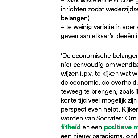
– vaak wisselende sociale 
inrichten zodat wederzijds
belangen)
– te weinig variatie in vo
geven aan elkaar’s ideeën i
‘De economische belangen z
niet eenvoudig om wendbaar 
wijzen i.p.v. te kijken wat
de economie, de overheid.
teweeg te brengen, zoals i
korte tijd veel mogelijk zi
perspectieven helpt. Kijke
worden van Socrates: Om 
fitheid
positieve 
en een
een nieuw paradigma, onde