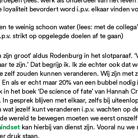
groepen (lees: werk als onderdeel van het leven 
e loyaliteit bevordert word i.p.v. elkaar vinden
er en te weinig schoon water (lees: met de coll
.p.v. strikt op opgelegde doelen af te gaan)
ijn groot’ aldus Rodenburg in het slotparaaf. ‘V
te zijn.’ Dat begrijp ik. Ik zie echter ook dat w
 we zelf zouden kunnen veranderen. Wij zijn met z
 En als er echt maar 20% van een bubbel nodig 
k in het boek ‘De science of fate’ van Hannah Cr
jn. In gesprek blijven met elkaar, zelfs bij uitee
n wat jezelf kunt veranderen i.p.v. wachten op d
de wereld te bewegen moeten we eerst onszel
mindset
kan hierbij van dienst zijn. Vooral nu we 
r druk staan.