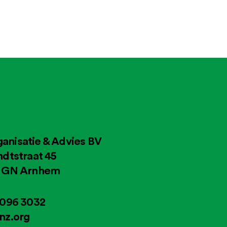
anisatie & Advies BV
ndtstraat 45
4 GN Arnhem
2096 3032
nz.org