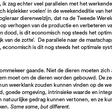
 ik zag echter veel parallelen met het werkend
zich kiplekker voelen’ in de weekendeditie van 
ogleraar dierenwelzijn, dat na de Tweede Were
e op verhogen van de productie en verbeteren van
en dood, is dit economisch nog steeds het optim
lijk van de zotte’. De parallele naar de maatschap
 economisch is dit nog steeds het optimale syst
en ommekeer gaande. Niet de dieren moeten zich
eem moet om de dieren worden gebouwd. De zes 
hun weerklank zouden kunnen vinden op de werk
 goede omgeving, intrinsieke waarde en integri
 natuurlijke gedrag kunnen vertonen, en ze ku
iken.
Same same, but different.