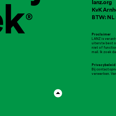
ek
lanz.org
KvK Arnh
®
BTW: NL 
Proclaimer
LANZ is verant
uiterste best o
niet of functi
mail. Ik zoek 
Privacybeleid
Bij contactop
verwerken. Ve