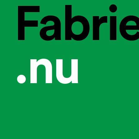
Fabri
.nu