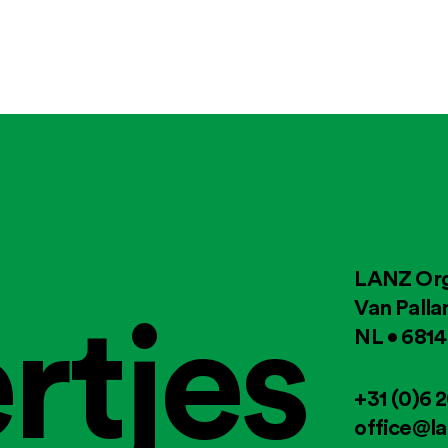
LANZ Org
rtjes
Van Palla
NL • 681
+31 (0)6 
office@la