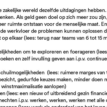
de zakelijke wereld dezelfde uitdagingen hebbe
 denken. Als geld geen doel op zich meer zou zijn
meer ruimte ontstaan voor de menselijke maat. E
p de werkvloer de problemen kunnen oplossen d
 op elkaar (lees: terug naar teams van 6 tot 15 
elijkheden om te exploreren en foerageren (lee
eken en zelf invulling geven aan i.p.v. continu
n schuilmogelijkheden (lees: ruimere marges van
ezicht, gedurfde keuzes maken, minder doen me
n winstmaximalisatie aanlopen)
n (lees: een nieuw of uitbreidend gezin financie
hechten i.p.v. werken, werken, werken met alle 