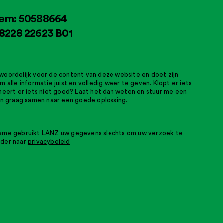
em: 50588664
8228 22623 B01
woordelijk voor de content van deze website en doet zijn
m alle informatie juist en volledig weer te geven. Klopt er iets
oneert er iets niet goed? Laat het dan weten en stuur me een
dan graag samen naar een goede oplossing.
name gebruikt LANZ uw gegevens slechts om uw verzoek te
rder naar
privacybeleid