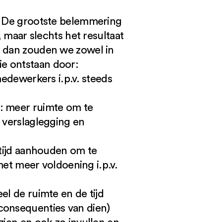
n. De grootste belemmering
, maar slechts het resultaat
n dan zouden we zowel in
ie ontstaan door:
medewerkers i.p.v. steeds
s: meer ruimte om te
e verslaglegging en
 tijd aanhouden om te
t meer voldoening i.p.v.
el de ruimte en de tijd
consequenties van dien)