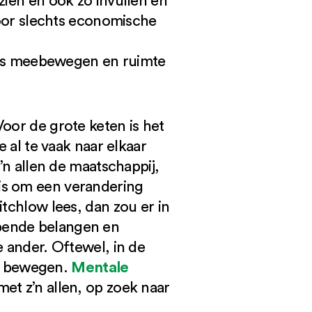
zien en ook zo invullen en
 voor slechts economische
ega’s meebewegen en ruimte
oor de grote keten is het
e al te vaak naar elkaar
’n allen de maatschappij,
is om een verandering
itchlow lees, dan zou er in
nlopende belangen en
e ander. Oftewel, in de
Mentale
f bewegen.
met z’n allen, op zoek naar