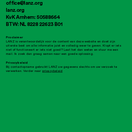
office@lanz.org
lanz.org
KvK Arnhem: 50588664
BTW: NL 8228 22623 B01
Proclaimer
LANZ is verantwoordelijk voor de content van deze website en doet zijn
uiterste best om alle informatie juist en volledig weer te geven. Klopt er iets
niet of functioneert er iets niet goed? Laat het dan weten en stuur me een
mail. Ik zoek dan graag samen naar een goede oplossing.
Privacybeleid
Bij contactopname gebruikt LANZ uw gegevens slechts om uw verzoek te
verwerken. Verder naar
privacybeleid