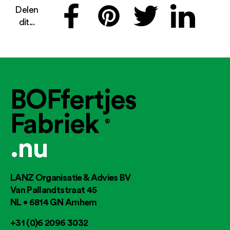
Delen
dit...
BOFfertjes
Fabriek
®
.nu
LANZ Organisatie & Advies BV
Van Pallandtstraat 45
NL • 6814 GN Arnhem
+31 (0)6 2096 3032