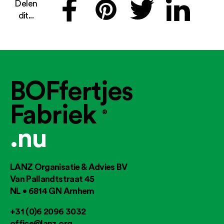
Delen
dit...
BOFfertjes
Fabriek
®
.nu
LANZ Organisatie & Advies BV
Van Pallandtstraat 45
NL • 6814 GN Arnhem
+31 (0)6 2096 3032
office@lanz.org