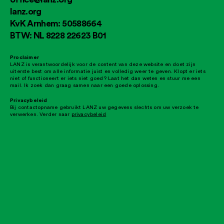
lanz.org
KvK Arnhem: 50588664
BTW: NL 8228 22623 B01
Proclaimer
LANZ is verantwoordelijk voor de content van deze website en doet zijn
uiterste best om alle informatie juist en volledig weer te geven. Klopt er iets
niet of functioneert er iets niet goed? Laat het dan weten en stuur me een
mail. Ik zoek dan graag samen naar een goede oplossing.
Privacybeleid
Bij contactopname gebruikt LANZ uw gegevens slechts om uw verzoek te
verwerken. Verder naar
privacybeleid