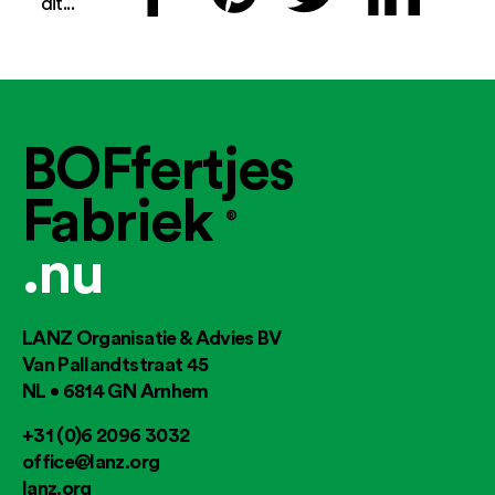
dit...
BOFfertjes
Fabriek
®
.nu
LANZ Organisatie & Advies BV
Van Pallandtstraat 45
NL • 6814 GN Arnhem
+31 (0)6 2096 3032
office@lanz.org
lanz.org