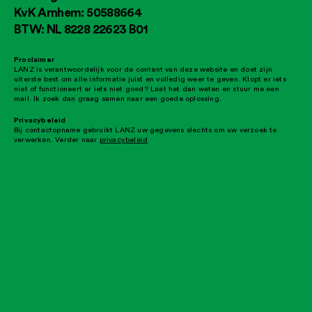
KvK Arnhem: 50588664
BTW: NL 8228 22623 B01
Proclaimer
LANZ is verantwoordelijk voor de content van deze website en doet zijn
uiterste best om alle informatie juist en volledig weer te geven. Klopt er iets
niet of functioneert er iets niet goed? Laat het dan weten en stuur me een
mail. Ik zoek dan graag samen naar een goede oplossing.
Privacybeleid
Bij contactopname gebruikt LANZ uw gegevens slechts om uw verzoek te
verwerken. Verder naar
privacybeleid