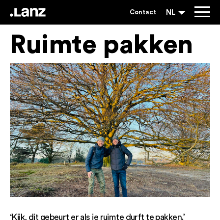
NL
Contact
Ruimte pakken
‘Kijk, dit gebeurt er als je ruimte durft te pakken.’