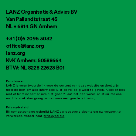
LANZ Organisatie & Advies BV
Van Pallandtstraat 45
NL • 6814 GN Arnhem
+31 (0)6 2096 3032
office@lanz.org
lanz.org
KvK Arnhem: 50588664
BTW: NL 8228 22623 B01
Proclaimer
LANZ is verantwoordelijk voor de content van deze website en doet zijn
uiterste best om alle informatie juist en volledig weer te geven. Klopt er iets
niet of functioneert er iets niet goed? Laat het dan weten en stuur me een
mail. Ik zoek dan graag samen naar een goede oplossing.
Privacybeleid
Bij contactopname gebruikt LANZ uw gegevens slechts om uw verzoek te
verwerken. Verder naar
privacybeleid