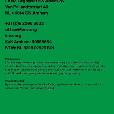
LANZ Organisatie & Advies BV
Van Pallandtstraat 45
NL • 6814 GN Arnhem
+31 (0)6 2096 3032
office@lanz.org
lanz.org
KvK Arnhem: 50588664
BTW: NL 8228 22623 B01
Proclaimer
LANZ is verantwoordelijk voor de content van deze website en doet zijn
uiterste best om alle informatie juist en volledig weer te geven. Klopt er iets
niet of functioneert er iets niet goed? Laat het dan weten en stuur me een
mail. Ik zoek dan graag samen naar een goede oplossing.
Privacybeleid
Bij contactopname gebruikt LANZ uw gegevens slechts om uw verzoek te
verwerken. Verder naar
privacybeleid