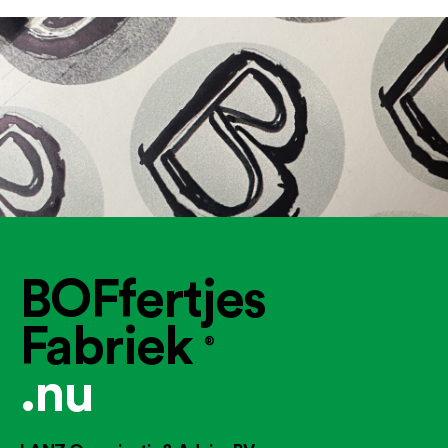
BOFfertjes
Fabriek
®
.nu