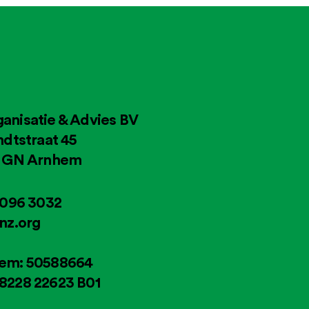
anisatie & Advies BV
ndtstraat 45
4 GN Arnhem
2096 3032
nz.org
em: 50588664
8228 22623 B01