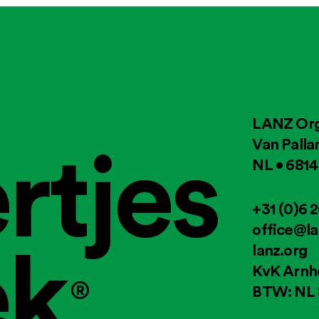
LANZ Org
rtjes
Van Palla
NL • 681
+31 (0)6 
office@la
ek
lanz.org
KvK Arnh
®
BTW: NL 