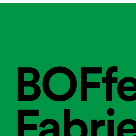
BOFfe
Fabri