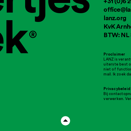
+31 (0)6 
office@la
ek
lanz.org
KvK Arnh
®
BTW: NL 
Proclaimer
LANZ is verant
uiterste best o
niet of functi
mail. Ik zoek 
Privacybeleid
Bij contactop
verwerken. Ve