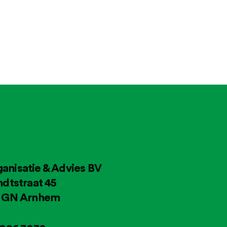
anisatie & Advies BV
ndtstraat 45
4 GN Arnhem