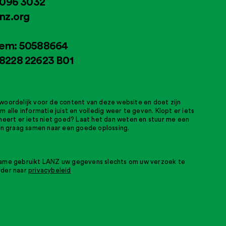
2096 3032
nz.org
em: 50588664
8228 22623 B01
woordelijk voor de content van deze website en doet zijn
m alle informatie juist en volledig weer te geven. Klopt er iets
oneert er iets niet goed? Laat het dan weten en stuur me een
dan graag samen naar een goede oplossing.
name gebruikt LANZ uw gegevens slechts om uw verzoek te
rder naar
privacybeleid