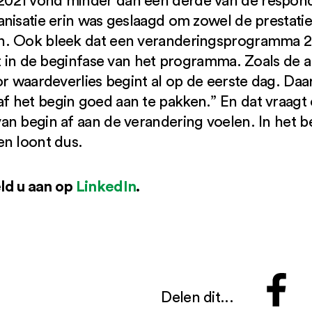
021 vond minder dan een derde van de respon
nisatie erin was geslaagd om zowel de prestaties
n. Ook bleek dat een veranderingsprogramma 2
st in de beginfase van het programma. Zoals de
or waardeverlies begint al op de eerste dag. Daa
 het begin goed aan te pakken.” En dat vraagt
n begin af aan de verandering voelen. In het be
en loont dus.
ld u aan op
LinkedIn
.
Delen dit...