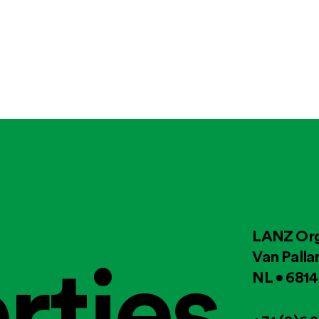
LANZ Org
rtjes
Van Palla
NL • 681