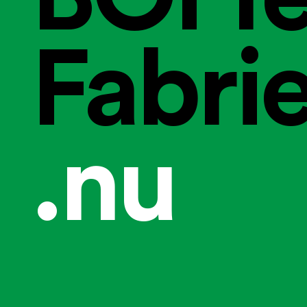
Fabri
.nu