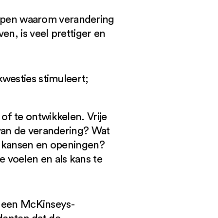
jpen waarom verandering
en, is veel prettiger en
kwesties stimuleert;
of te ontwikkelen. Vrije
van de verandering? Wat
n kansen en openingen?
 voelen en als kans te
In een McKinseys-